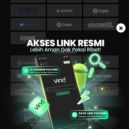
×
Partner Kami:
Dukungan Perangkat & Keamanan Terjamin :