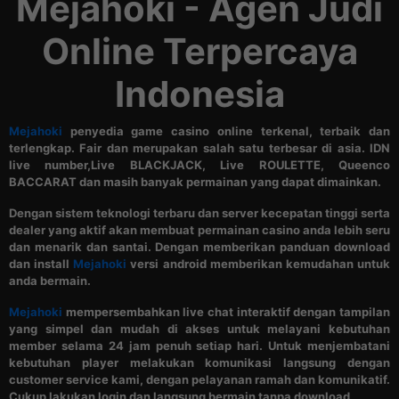
Mejahoki - Agen Judi
Online Terpercaya
Indonesia
Mejahoki
penyedia game casino online terkenal, terbaik dan
terlengkap. Fair dan merupakan salah satu terbesar di asia. IDN
live number,Live BLACKJACK, Live ROULETTE, Queenco
BACCARAT dan masih banyak permainan yang dapat dimainkan.
Dengan sistem teknologi terbaru dan server kecepatan tinggi serta
dealer yang aktif akan membuat permainan casino anda lebih seru
dan menarik dan santai. Dengan memberikan panduan download
dan install
Mejahoki
versi android memberikan kemudahan untuk
anda bermain.
Mejahoki
mempersembahkan live chat interaktif dengan tampilan
yang simpel dan mudah di akses untuk melayani kebutuhan
member selama 24 jam penuh setiap hari. Untuk menjembatani
kebutuhan player melakukan komunikasi langsung dengan
customer service kami, dengan pelayanan ramah dan komunikatif.
Cukup lakukan login dan langsung bermain tanpa download.