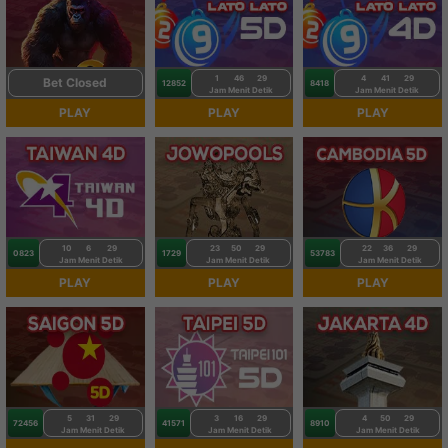
1
46
28
4
41
28
Bet Closed
12852
8418
Jam
Menit
Detik
Jam
Menit
Detik
PLAY
PLAY
PLAY
10
6
28
23
50
28
22
36
28
0823
1729
53783
Jam
Menit
Detik
Jam
Menit
Detik
Jam
Menit
Detik
PLAY
PLAY
PLAY
5
31
28
3
16
28
4
50
28
72456
41571
8910
Jam
Menit
Detik
Jam
Menit
Detik
Jam
Menit
Detik