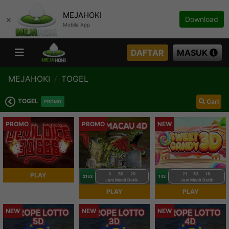
MEJAHOKI
×
Download
Mobile App
DAFTAR
MASUK
MEJAHOKI
TOGEL
TOGEL
Cari
PROMO
PROMO
PROMO
NEW
PLAY
3
50
28
21
53
17
2153
143
Jam
Menit
Detik
Jam
Menit
Detik
PLAY
PLAY
NEW
NEW
NEW